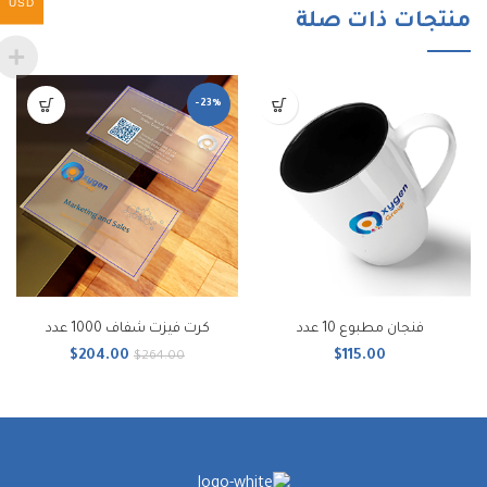
USD
منتجات ذات صلة
-23%
فنجان مطبوع 10 عدد
كرت فيزت شفاف 1000 عدد
$
204.00
$
115.00
$
264.00